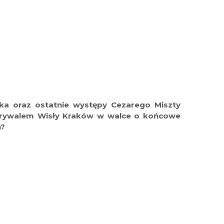
Maciej Rosołek
fot. Legia Warszawa / l
graf. Bartosz Urban
ka oraz ostatnie występy Cezarego Miszty
m rywalem Wisły Kraków w walce o końcowe
h?