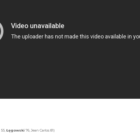
 55,
Łęgowski
76, Jean Carlos 81)