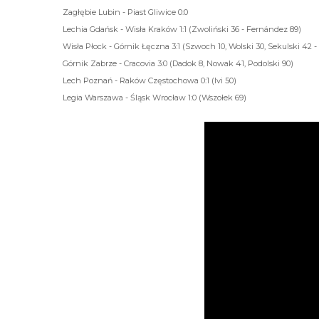
Zagłębie Lubin - Piast Gliwice 0:0
Lechia Gdańsk - Wisła Kraków 1:1 (Zwoliński 36 - Fernández 89)
Wisła Płock - Górnik Łęczna 3:1 (Szwoch 10, Wolski 30, Sekulski 42 -
Górnik Zabrze - Cracovia 3:0 (Dadok 8, Nowak 41, Podolski 90)
Lech Poznań - Raków Częstochowa 0:1 (Ivi 50)
Legia Warszawa - Śląsk Wrocław 1:0 (Wszołek 69)