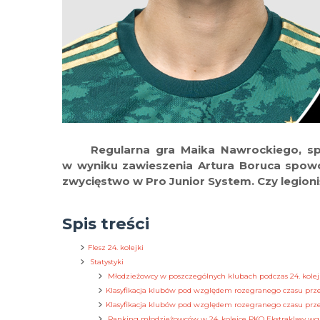
Regularna gra Maika Nawrockiego, s
w wyniku zawieszenia Artura Boruca spow
zwycięstwo w Pro Junior System. Czy legioniśc
Spis treści
Flesz 24. kolejki
Statystyki
Młodzieżowcy w poszczególnych klubach podczas 24. kolej
Klasyfikacja klubów pod względem rozegranego czasu prze
Klasyfikacja klubów pod względem rozegranego czasu prze
Ranking młodzieżowców w 24. kolejce PKO Ekstraklasy wg 