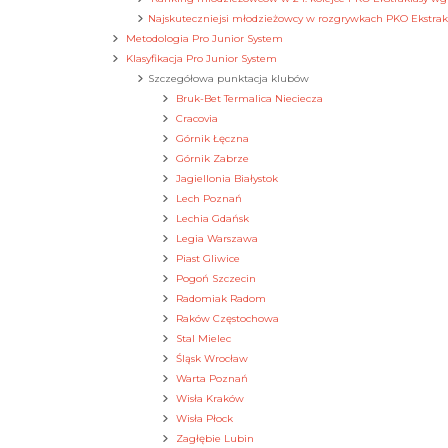
Najskuteczniejsi młodzieżowcy w rozgrywkach PKO Ekstrakl
Metodologia Pro Junior System
Klasyfikacja Pro Junior System
Szczegółowa punktacja klubów
Bruk-Bet Termalica Nieciecza
Cracovia
Górnik Łęczna
Górnik Zabrze
Jagiellonia Białystok
Lech Poznań
Lechia Gdańsk
Legia Warszawa
Piast Gliwice
Pogoń Szczecin
Radomiak Radom
Raków Częstochowa
Stal Mielec
Śląsk Wrocław
Warta Poznań
Wisła Kraków
Wisła Płock
Zagłębie Lubin