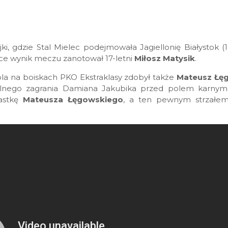
i, gdzie Stal Mielec podejmowała Jagiellonię Białystok (1:
ące wynik meczu zanotował 17-letni
Miłosz Matysik
.
a na boiskach PKO Ekstraklasy zdobył także
Mateusz Łę
alnego zagrania Damiana Jakubika przed polem karnym 
nastkę
Mateusza Łęgowskiego
, a ten pewnym strzałem