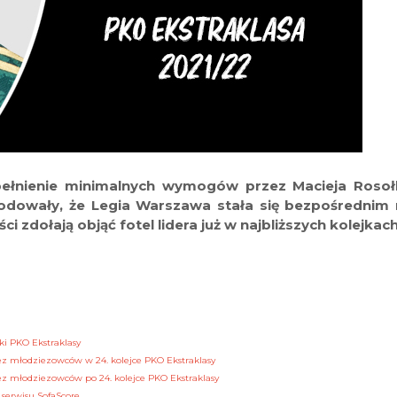
pełnienie minimalnych wymogów przez Macieja Rosoł
odowały, że Legia Warszawa stała się bezpośredni
i zdołają objąć fotel lidera już w najbliższych kolejkac
ki PKO Ekstraklasy
z młodziezowców w 24. kolejce PKO Ekstraklasy
z młodziezowców po 24. kolejce PKO Ekstraklasy
serwisu SofaScore