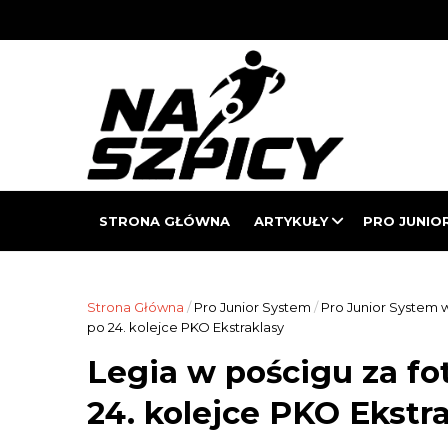
STRONA GŁÓWNA
ARTYKUŁY
PRO JUNIO
Strona Główna
/
Pro Junior System
/
Pro Junior System w
po 24. kolejce PKO Ekstraklasy
Legia w pościgu za fot
24. kolejce PKO Ekstr