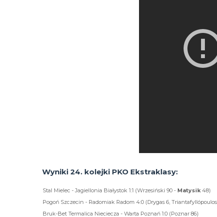
Wyniki 24. kolejki PKO Ekstraklasy:
Stal Mielec - Jagiellonia Białystok 1:1 (Wrzesiński 90 -
Matysik
48)
Pogoń Szczecin - Radomiak Radom 4:0 (Drygas 6, Triantafyllópoulos
Bruk-Bet Termalica Nieciecza - Warta Poznań 1:0 (Poznar 86)