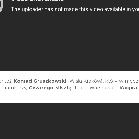
ał też
Konrad Gruszkowski
(Wisła Kraków), który w meczu
ć bramkarzy,
Cezarego Misztę
(Legia Warszawa) i
Kacpra