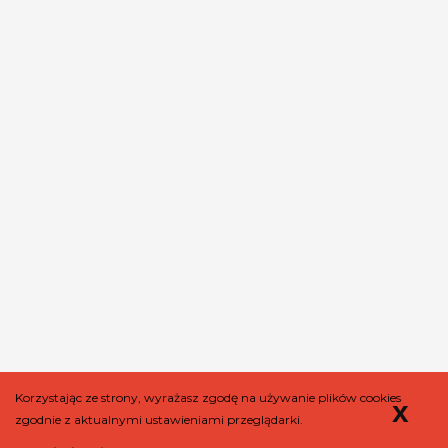
Korzystając ze strony, wyrażasz zgodę na używanie plików cookies
x
Copyright ©
2026
naszpicy.pl
. Wszelkie prawa do treści autorskich
zgodnie z aktualnymi ustawieniami przeglądarki.
(teksty, opracowania, baza danych) zastrzeżone. Kopiowanie