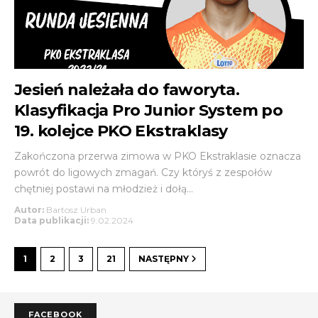
Jesień należała do faworyta.
Klasyfikacja Pro Junior System po
19. kolejce PKO Ekstraklasy
Zakończona przerwa zimowa w PKO Ekstraklasie oznacza
powrót do ligowych zmagań. Czy któryś z zespołów
chętniej postawi na młodzież i dołą...
Autor:
Bartosz Urban
Data publikacji:
9.02.2024
1
2
3
21
NASTĘPNY
FACEBOOK