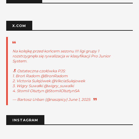
X.COM
Na kolejkę przed końcem sezonu III ligi grupy 1
rozstrzygnęła się rywalizacja w klasyfikacji Pro Junior
System.
🔝 Ostateczna czołówka PJS:
1. Broń Radom
@BronRadom
2. Victoria Sulejówek
@VikciaSulejowek
3. Wigry Suwałki
@wigry_suwalki
4. Stomil Olsztyn
@StomilOlsztynSA
— Bartosz Urban (@naszpicy)
June 1, 2025
INSTAGRAM