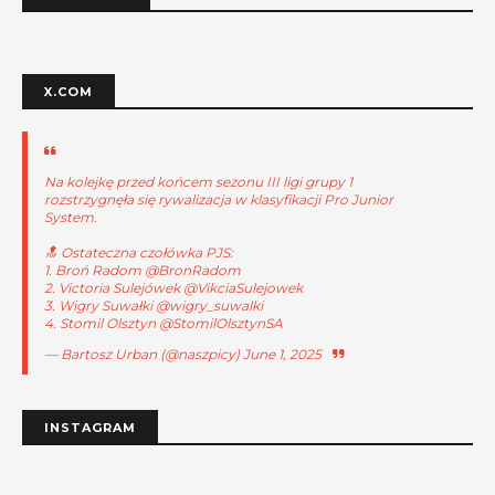
X.COM
Na kolejkę przed końcem sezonu III ligi grupy 1
rozstrzygnęła się rywalizacja w klasyfikacji Pro Junior
System.
🔝 Ostateczna czołówka PJS:
1. Broń Radom
@BronRadom
2. Victoria Sulejówek
@VikciaSulejowek
3. Wigry Suwałki
@wigry_suwalki
4. Stomil Olsztyn
@StomilOlsztynSA
— Bartosz Urban (@naszpicy)
June 1, 2025
INSTAGRAM