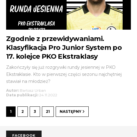
Zgodnie z przewidywaniami.
Klasyfikacja Pro Junior System po
17. kolejce PKO Ekstraklasy
Zakończyły się już rozgrywki rundy jesiennej w PKO
Ekstraklasie. Kto w pierwszej części sezonu najchętniej
stawiał na młodzież?
Autor:
Bartosz Urban
Data publikacji:
24.11.2022
1
2
3
21
NASTĘPNY
FACEBOOK