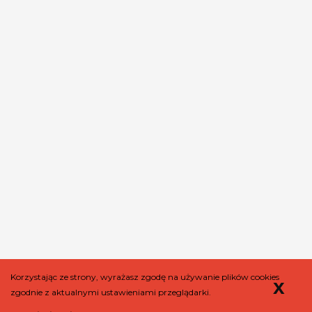
Korzystając ze strony, wyrażasz zgodę na używanie plików cookies
x
Copyright ©
2026
naszpicy.pl
. Wszelkie prawa do treści autorskich
zgodnie z aktualnymi ustawieniami przeglądarki.
(teksty, opracowania, baza danych) zastrzeżone. Kopiowanie